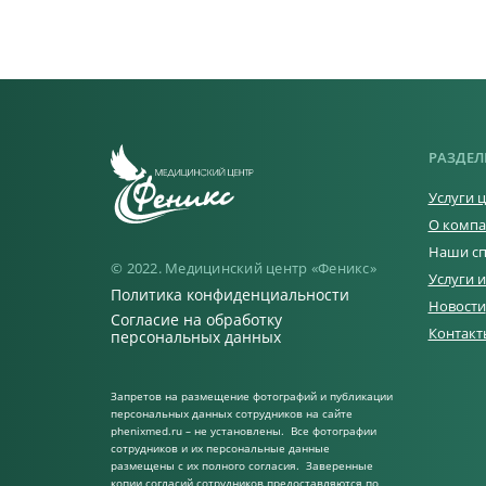
РАЗДЕЛ
Услуги 
О комп
Наши сп
© 2022. Медицинский центр «Феникс»
Услуги 
Политика конфиденциальности
Новости
Согласие на обработку
Контакт
персональных данных
Запретов на размещение фотографий и публикации
персональных данных сотрудников на сайте
phenixmed.ru – не установлены. Все фотографии
сотрудников и их персональные данные
размещены с их полного согласия. Заверенные
копии согласий сотрудников предоставляются по