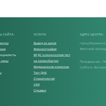
Ы САЙТА:
УСЛУГИ:
АДРЕС ЦЕНТРА:
центра
Вывод из запоя
город Мурманск
Флотский проезд
ании
Флюорография
ециалисты
ФГДС колоноскопия тест
и цены
на хеликобактер
Понедельник - Пят
Медицинские комиссии
Суббота -Воскре
ы
Тест ДНК
Стоматология
УЗИ
Справки