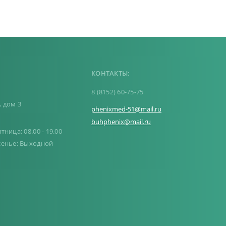
КОНТАКТЫ:
,
8 (8152) 60-75-75
, дом 3
phenixmed-51@mail.ru
buhphenix@mail.ru
ница: 08.00 - 19.00
сенье: Выходной