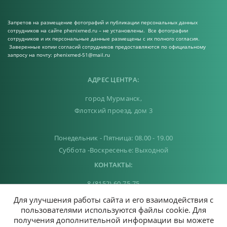
Запретов на размещение фотографий и публикации персональных данных
сотрудников на сайте phenixmed.ru – не установлены. Все фотографии
сотрудников и их персональные данные размещены с их полного согласия.
Заверенные копии согласий сотрудников предоставляются по официальному
запросу на почту: phenixmed-51@mail.ru
АДРЕС ЦЕНТРА:
город Мурманск,
Флотский проезд, дом 3
Понедельник - Пятница: 08.00 - 19.00
Суббота -Воскресенье: Выходной
КОНТАКТЫ:
8 (8152) 60-75-75
Для улучшения работы сайта и его взаимодействия с
phenixmed-51@mail.ru buhphenix@mail.ru
пользователями используются файлы cookie. Для
получения дополнительной информации вы можете