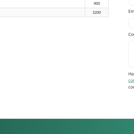
900
Em
3200
Со
На
со
со