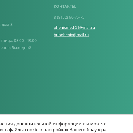
КОНТАКТЫ:
,
8 (8152) 60-75-75
, дом 3
phenixmed-51@mail.ru
buhphenix@mail.ru
ница: 08.00 - 19.00
сенье: Выходной
олучения дополнительной информации вы можете
ить файлы cookie в настройках Вашего браузера.
Создание сайта – Старт Икс