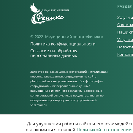
РАЗДЕЛ
Услуги 
О комп
Наши сп
© 2022. Медицинский центр «Феникс»
Услуги 
Политика конфиденциальности
Новости
Согласие на обработку
Контакт
персональных данных
Запретов на размещение фотографий и публикации
персональных данных сотрудников на сайте
phenixmed.ru – не установлены. Все фотографии
сотрудников и их персональные данные
размещены с их полного согласия. Заверенные
копии согласий сотрудников предоставляются по
официальному запросу на почту: phenixmed-
51@mail.ru
Для улучшения работы сайта и его взаимодейс
ознакомиться с нашей
Политикой в отношении 