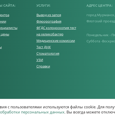
Ы САЙТА:
УСЛУГИ:
АДРЕС ЦЕНТРА:
центра
Вывод из запоя
город Мурманск
Флотский проезд
ании
Флюорография
ециалисты
ФГДС колоноскопия тест
и цены
на хеликобактер
Понедельник - Пят
Медицинские комиссии
Суббота -Воскре
ы
Тест ДНК
Стоматология
УЗИ
Справки
твия с пользователями используются файлы cookie. Для п
обработки персональных данных
. Вы всегда можете отключ